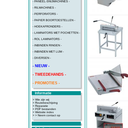
- PANEEL-SNIJMACHINES -
- RILMACHINES -
- PERFORATORS -
- PAPIER BOORTOESTELLEN -
- HOEKAFRONDERS -
- LAMINATORS MET POCHETTEN -
- ROL LAMINATORS -
- INBINDEN RINGEN -
- INBINDEN MET LIJM -
- DIVERSEN -
- NIEUW -
- TWEEDEHANDS -
- PROMOTIES -
Informatie
> Wie zijn wij
> Routebeschijving
>
Reparatie
>
PDF bestanden
>
Website index
>
> Neem contact op