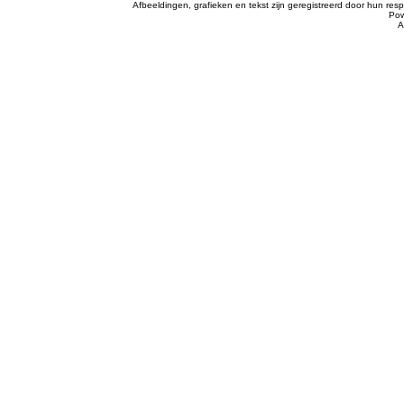
Afbeeldingen, grafieken en tekst zijn geregistreerd door hun r
Po
A