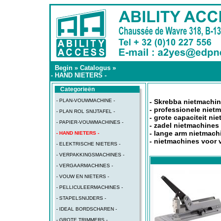
Begin
»
Catalogus
»
- HAND NIETERS -
Categorieën
- PLAN-VOUWMACHINE -
- Skrebba nietmachi
- professionele niet
- PLAN ROL SNIJTAFEL -
- grote capaciteit ni
- PAPIER-VOUWMACHINES -
- zadel nietmachines
- lange arm nietmach
- HAND NIETERS -
- nietmachines voor 
- ELEKTRISCHE NIETERS -
- VERPAKKINGSMACHINES -
- VERGAARMACHINES -
- VOUW EN NIETERS -
- PELLICULEERMACHINES -
- STAPELSNIJDERS -
- IDEAL BORDSCHAREN -
- GROTE TRIMMERS -