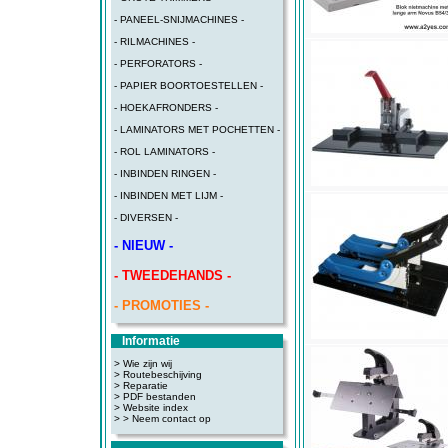
- PANEEL-SNIJMACHINES -
- RILMACHINES -
- PERFORATORS -
- PAPIER BOORTOESTELLEN -
- HOEKAFRONDERS -
- LAMINATORS MET POCHETTEN -
- ROL LAMINATORS -
- INBINDEN RINGEN -
- INBINDEN MET LIJM -
- DIVERSEN -
- NIEUW -
- TWEEDEHANDS -
- PROMOTIES -
Informatie
> Wie zijn wij
> Routebeschijving
>
Reparatie
>
PDF bestanden
>
Website index
>
> Neem contact op