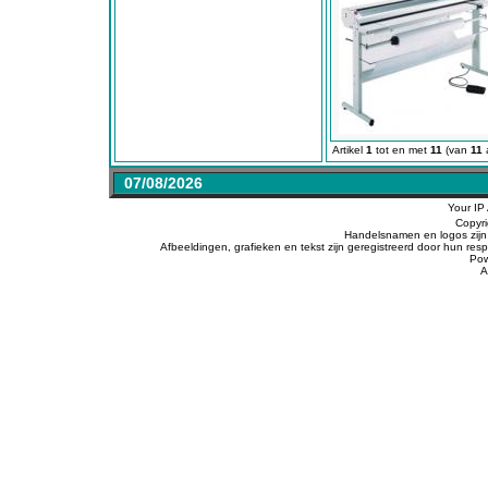
Artikel
1
tot en met
11
(van
11
a
07/08/2026
Your IP
Copyr
Handelsnamen en logos zijn 
Afbeeldingen, grafieken en tekst zijn geregistreerd door hun r
Po
A