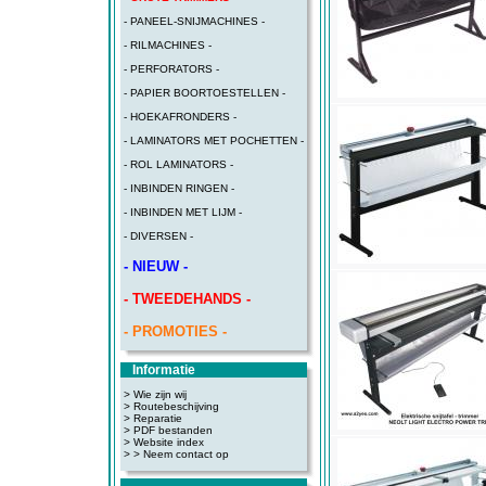
- PANEEL-SNIJMACHINES -
- RILMACHINES -
- PERFORATORS -
- PAPIER BOORTOESTELLEN -
- HOEKAFRONDERS -
- LAMINATORS MET POCHETTEN -
- ROL LAMINATORS -
- INBINDEN RINGEN -
- INBINDEN MET LIJM -
- DIVERSEN -
- NIEUW -
- TWEEDEHANDS -
- PROMOTIES -
Informatie
> Wie zijn wij
> Routebeschijving
>
Reparatie
>
PDF bestanden
>
Website index
>
> Neem contact op