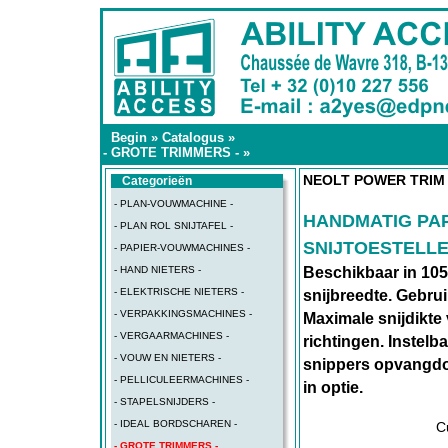
Begin
»
Catalogus
»
- GROTE TRIMMERS -
»
NEOLT POWER TRIM
Categorieën
- PLAN-VOUWMACHINE -
HANDMATIG PA
- PLAN ROL SNIJTAFEL -
SNIJTOESTELLE
- PAPIER-VOUWMACHINES -
- HAND NIETERS -
Beschikbaar in 105
- ELEKTRISCHE NIETERS -
snijbreedte. Gebrui
- VERPAKKINGSMACHINES -
Maximale snijdikte 
- VERGAARMACHINES -
richtingen. Instelb
- VOUW EN NIETERS -
snippers opvangdoe
- PELLICULEERMACHINES -
in optie.
- STAPELSNIJDERS -
- IDEAL BORDSCHAREN -
C
- GROTE TRIMMERS -