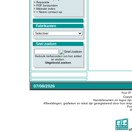
>
Reparatie
>
PDF bestanden
>
Website index
>
> Neem contact op
Fabrikanten
Snel zoeken
Gebruik trefwoorden om het artikel
te vinden.
Uitgebreid zoeken
07/08/2026
Your IP
Copyr
Handelsnamen en logos zijn 
Afbeeldingen, grafieken en tekst zijn geregistreerd door hun r
Po
A
d