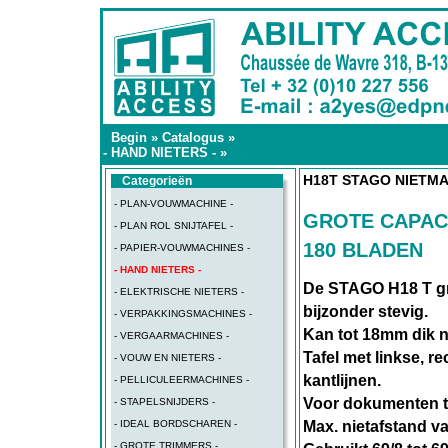
Begin
»
Catalogus
»
- HAND NIETERS -
»
H18T STAGO NIETM
Categorieën
- PLAN-VOUWMACHINE -
GROTE CAPACI
- PLAN ROL SNIJTAFEL -
180 BLADEN
- PAPIER-VOUWMACHINES -
- HAND NIETERS -
De STAGO H18 T gro
- ELEKTRISCHE NIETERS -
bijzonder stevig.
- VERPAKKINGSMACHINES -
Kan tot 18mm dik n
- VERGAARMACHINES -
Tafel met linkse, r
- VOUW EN NIETERS -
kantlijnen.
- PELLICULEERMACHINES -
Voor dokumenten t
- STAPELSNIJDERS -
Max. nietafstand v
- IDEAL BORDSCHAREN -
- GROTE TRIMMERS -