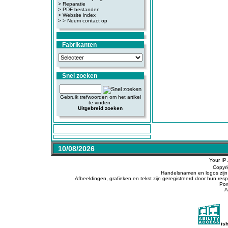
>
Reparatie
>
PDF bestanden
>
Website index
>
> Neem contact op
Fabrikanten
Snel zoeken
Gebruik trefwoorden om het artikel
te vinden.
Uitgebreid zoeken
10/08/2026
Your IP
Copyr
Handelsnamen en logos zijn 
Afbeeldingen, grafieken en tekst zijn geregistreerd door hun r
Po
A
is