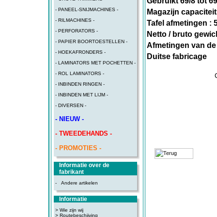
Gebruikt 69/8 tot 69
- PANEEL-SNIJMACHINES -
Magazijn capaciteit 
- RILMACHINES -
Tafel afmetingen 
- PERFORATORS -
Netto / bruto gewic
- PAPIER BOORTOESTELLEN -
Afmetingen van de
- HOEKAFRONDERS -
Duitse fabricage
- LAMINATORS MET POCHETTEN -
- ROL LAMINATORS -
- INBINDEN RINGEN -
- INBINDEN MET LIJM -
- DIVERSEN -
- NIEUW -
- TWEEDEHANDS -
- PROMOTIES -
Informatie over de
fabrikant
-
Andere artikelen
Informatie
> Wie zijn wij
> Routebeschijving