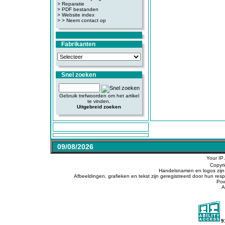
>
Reparatie
>
PDF bestanden
>
Website index
>
> Neem contact op
Fabrikanten
Snel zoeken
Gebruik trefwoorden om het artikel
te vinden.
Uitgebreid zoeken
09/08/2026
Your IP
Copyr
Handelsnamen en logos zijn 
Afbeeldingen, grafieken en tekst zijn geregistreerd door hun r
Po
A
9