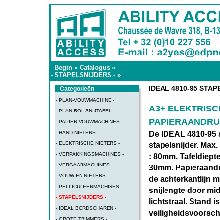
Begin
»
Catalogus
»
- STAPELSNIJDERS -
»
IDEAL 4810-95 STAP
Categorieën
- PLAN-VOUWMACHINE -
A3+ ELEKTRISC
- PLAN ROL SNIJTAFEL -
PAPIERAANDRU
- PAPIER-VOUWMACHINES -
- HAND NIETERS -
De IDEAL 4810-95 s
- ELEKTRISCHE NIETERS -
stapelsnijder. Max.
- VERPAKKINGSMACHINES -
: 80mm. Tafeldiepte
- VERGAARMACHINES -
30mm. Papieraandru
- VOUW EN NIETERS -
de achterkantlijn m
- PELLICULEERMACHINES -
snijlengte door mid
- STAPELSNIJDERS -
lichtstraal. Stand 
- IDEAL BORDSCHAREN -
veiligheidsvoorschr
- GROTE TRIMMERS -