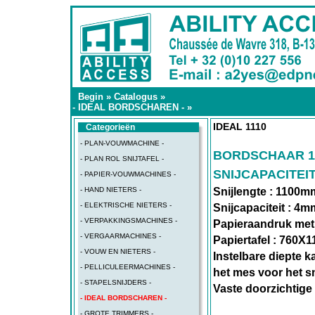
Begin
»
Catalogus
»
- IDEAL BORDSCHAREN -
»
IDEAL 1110
Categorieën
- PLAN-VOUWMACHINE -
BORDSCHAAR 1
- PLAN ROL SNIJTAFEL -
SNIJCAPACITEIT
- PAPIER-VOUWMACHINES -
- HAND NIETERS -
Snijlengte : 1100m
- ELEKTRISCHE NIETERS -
Snijcapaciteit : 4m
- VERPAKKINGSMACHINES -
Papieraandruk met
- VERGAARMACHINES -
Papiertafel : 760X
- VOUW EN NIETERS -
Instelbare diepte ka
- PELLICULEERMACHINES -
het mes voor het s
- STAPELSNIJDERS -
Vaste doorzichtige
- IDEAL BORDSCHAREN -
- GROTE TRIMMERS -