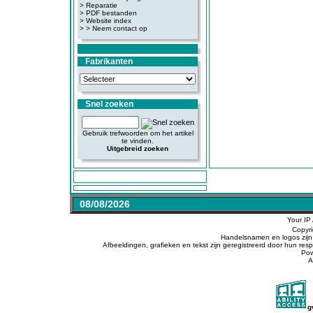
>
Reparatie
>
PDF bestanden
>
Website index
>
> Neem contact op
Fabrikanten
Snel zoeken
Gebruik trefwoorden om het artikel
te vinden.
Uitgebreid zoeken
08/08/2026
Your IP
Copyr
Handelsnamen en logos zijn 
Afbeeldingen, grafieken en tekst zijn geregistreerd door hun r
Po
A
g