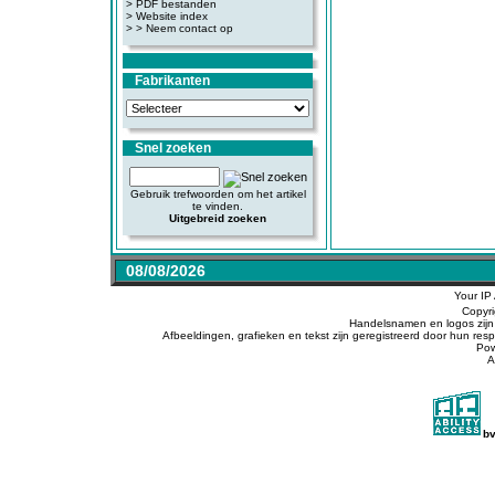
>
PDF bestanden
>
Website index
>
> Neem contact op
Fabrikanten
Snel zoeken
Gebruik trefwoorden om het artikel
te vinden.
Uitgebreid zoeken
08/08/2026
Your IP
Copyr
Handelsnamen en logos zijn 
Afbeeldingen, grafieken en tekst zijn geregistreerd door hun r
Po
A
b