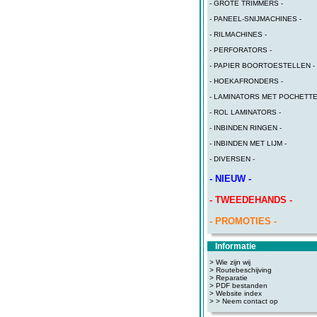
- GROTE TRIMMERS -
- PANEEL-SNIJMACHINES -
- RILMACHINES -
- PERFORATORS -
- PAPIER BOORTOESTELLEN -
- HOEKAFRONDERS -
- LAMINATORS MET POCHETTE
- ROL LAMINATORS -
- INBINDEN RINGEN -
- INBINDEN MET LIJM -
- DIVERSEN -
- NIEUW -
- TWEEDEHANDS -
- PROMOTIES -
Informatie
> Wie zijn wij
> Routebeschijving
>
Reparatie
>
PDF bestanden
>
Website index
>
> Neem contact op