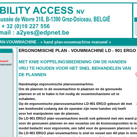
LAN-VOUWMACHINE -
»
hand plan-vouwmachine manueel
»
ERGONOMISCHE PLAN - VOUWMACHINE LD - 901 ERGO
nueel
MET KNIE KOPPELINGSBEDIENING OM DE HANDEN
 manueel
VRIJ TE HOUDEN VOOR HET SNEL BEHANDELEN VAN
DE PLANNEN
Handmatige ergonomische planvouwmachine.
Om de plannen in de vouwmachine te plaatsen en de gevouwde
plannen er uit te halen is het nodig de vouwmechanisme uit te
schakelen.
Op de ergonomische planvouwmachine LD-901 ERGO gebeurt dit met
een kniehendel zodanig dat de operater zijn twee handen vrij heeft
voor het manipuleren van de plannen.
De LD-901 ERGO plan-vouwmachine wordt ook geleverd met een wand pl
voor de gevouwen plannen en een vouwtas om de kruivouwposities te mark
model bedacht voor ergonomie, een tafel voor de gevouwen plannen is o
De LD-901 ERGO plan-vouwmachine is snel en vouwt een A0 plan in mind