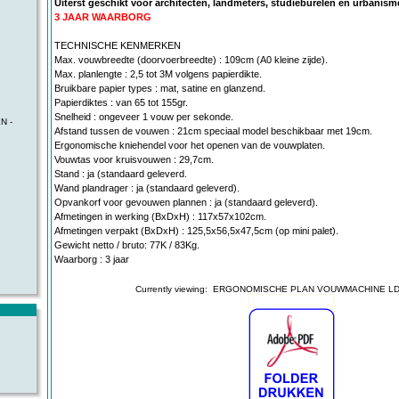
Uiterst geschikt voor architecten, landmeters, studieburelen en urbanis
3 JAAR WAARBORG
TECHNISCHE KENMERKEN
Max. vouwbreedte (doorvoerbreedte) : 109cm (A0 kleine zijde).
Max. planlengte : 2,5 tot 3M volgens papierdikte.
Bruikbare papier types : mat, satine en glanzend.
Papierdiktes : van 65 tot 155gr.
Snelheid : ongeveer 1 vouw per sekonde.
N -
Afstand tussen de vouwen : 21cm speciaal model beschikbaar met 19cm.
Ergonomische kniehendel voor het openen van de vouwplaten.
Vouwtas voor kruisvouwen : 29,7cm.
Stand : ja (standaard geleverd.
Wand plandrager : ja (standaard geleverd).
Opvankorf voor gevouwen plannen : ja (standaard geleverd).
Afmetingen in werking (BxDxH) : 117x57x102cm.
Afmetingen verpakt (BxDxH) : 125,5x56,5x47,5cm (op mini palet).
Gewicht netto / bruto: 77K / 83Kg.
Waarborg : 3 jaar
Currently viewing:
ERGONOMISCHE PLAN VOUWMACHINE LD