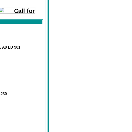
A0 LD 901
230