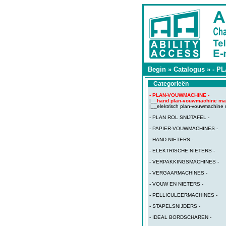
Begin
»
Catalogus
»
- P
Categorieën
- PLAN-VOUWMACHINE -
|__
hand plan-vouwmachine ma
|__
elektrisch plan-vouwmachine
- PLAN ROL SNIJTAFEL -
- PAPIER-VOUWMACHINES -
- HAND NIETERS -
- ELEKTRISCHE NIETERS -
- VERPAKKINGSMACHINES -
- VERGAARMACHINES -
- VOUW EN NIETERS -
- PELLICULEERMACHINES -
- STAPELSNIJDERS -
- IDEAL BORDSCHAREN -