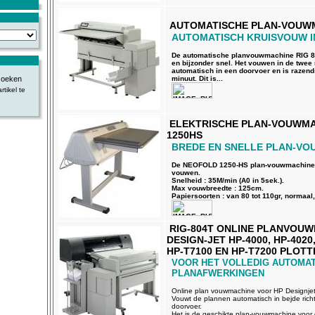
AUTOMATISCHE PLAN-VOUWM
AUTOMATISCH KRUISVOUW I
De automatische planvouwmachine RIG 80
en bijzonder snel. Het vouwen in de twee 
automatisch in een doorvoer en is razend
minuut. Dit is...
tikel te
ELEKTRISCHE PLAN-VOUWM
1250HS
BREDE EN SNELLE PLAN-V
De NEOFOLD 1250-HS plan-vouwmachine 
vouwen.
Snelheid : 35M/min (A0 in 5sek.).
Max vouwbreedte : 125cm.
Papiersoorten : van 80 tot 110gr, normaal,
RIG-804T ONLINE PLANVOU
DESIGN-JET HP-4000, HP-4020,
HP-T7100 EN HP-T7200 PLOT
VOOR HET VOLLEDIG AUTOMAT
PLANAFWERKINGEN
Online plan vouwmachine voor HP Designjet 
Vouwt de plannen automatisch in bejde richt
doorvoer.
Het is de geschikte plan-vouwmachine voor 