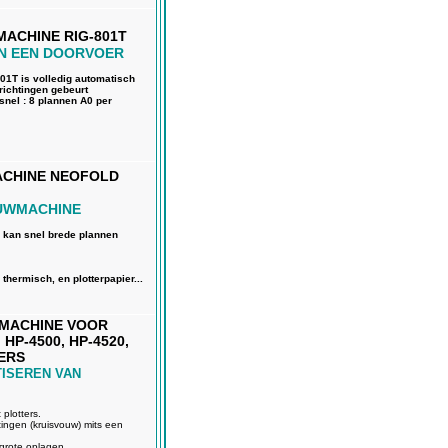
ACHINE RIG-801T
N EEN DOORVOER
1T is volledig automatisch
richtingen gebeurt
snel : 8 plannen A0 per
ACHINE NEOFOLD
OUWMACHINE
kan snel brede plannen
 thermisch, en plotterpapier...
WMACHINE VOOR
 HP-4500, HP-4520,
TERS
ISEREN VAN
plotters.
ingen (kruisvouw) mits een
grote oplagen...