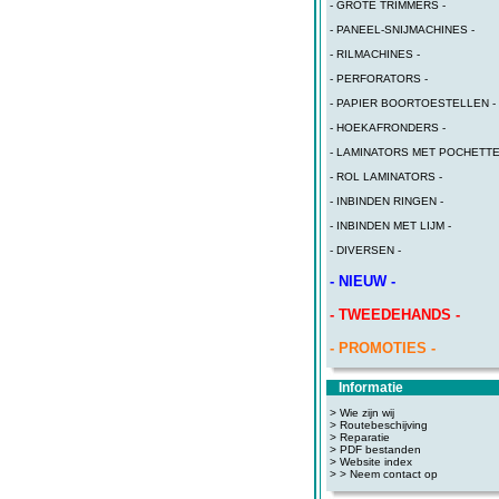
- GROTE TRIMMERS -
- PANEEL-SNIJMACHINES -
- RILMACHINES -
- PERFORATORS -
- PAPIER BOORTOESTELLEN -
- HOEKAFRONDERS -
- LAMINATORS MET POCHETTE
- ROL LAMINATORS -
- INBINDEN RINGEN -
- INBINDEN MET LIJM -
- DIVERSEN -
- NIEUW -
- TWEEDEHANDS -
- PROMOTIES -
Informatie
> Wie zijn wij
> Routebeschijving
>
Reparatie
>
PDF bestanden
>
Website index
>
> Neem contact op