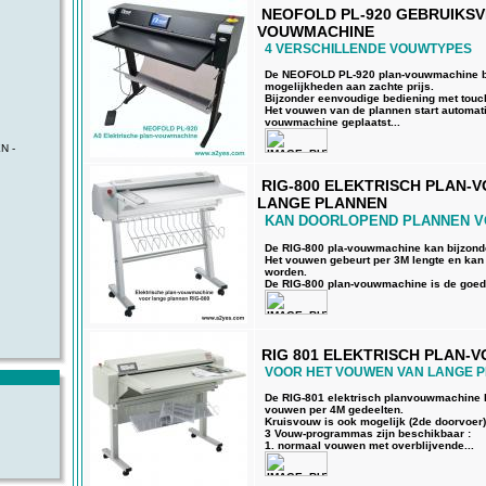
NEOFOLD PL-920 GEBRUIKSV
VOUWMACHINE
4 VERSCHILLENDE VOUWTYPES
De NEOFOLD PL-920 plan-vouwmachine bi
mogelijkheden aan zachte prijs.
Bijzonder eenvoudige bediening met touc
Het vouwen van de plannen start automati
vouwmachine geplaatst...
N -
RIG-800 ELEKTRISCH PLAN
LANGE PLANNEN
KAN DOORLOPEND PLANNEN 
De RIG-800 pla-vouwmachine kan bijzond
Het vouwen gebeurt per 3M lengte en ka
worden.
De RIG-800 plan-vouwmachine is de goed
RIG 801 ELEKTRISCH PLAN-
VOOR HET VOUWEN VAN LANGE 
De RIG-801 elektrisch planvouwmachine 
vouwen per 4M gedeelten.
Kruisvouw is ook mogelijk (2de doorvoer)
3 Vouw-programmas zijn beschikbaar :
1. normaal vouwen met overblijvende...