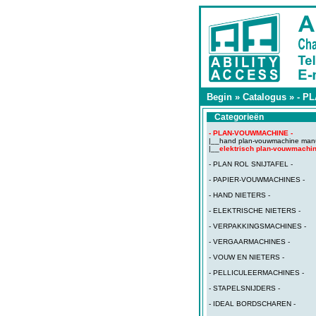
Begin
»
Catalogus
»
- P
Categorieën
- PLAN-VOUWMACHINE -
|__
hand plan-vouwmachine man
|__
elektrisch plan-vouwmachi
- PLAN ROL SNIJTAFEL -
- PAPIER-VOUWMACHINES -
- HAND NIETERS -
- ELEKTRISCHE NIETERS -
- VERPAKKINGSMACHINES -
- VERGAARMACHINES -
- VOUW EN NIETERS -
- PELLICULEERMACHINES -
- STAPELSNIJDERS -
- IDEAL BORDSCHAREN -