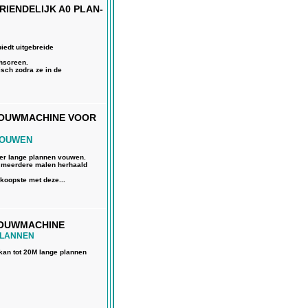
RIENDELIJK A0 PLAN-
edt uitgebreide
hscreen.
sch zodra ze in de
-VOUWMACHINE VOOR
VOUWEN
er lange plannen vouwen.
n meerdere malen herhaald
koopste met deze...
VOUWMACHINE
PLANNEN
kan tot 20M lange plannen