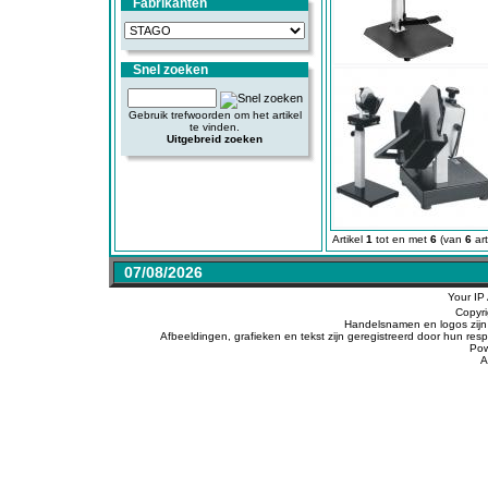
Fabrikanten
Snel zoeken
Gebruik trefwoorden om het artikel
te vinden.
Uitgebreid zoeken
Artikel
1
tot en met
6
(van
6
art
07/08/2026
Your IP
Copyr
Handelsnamen en logos zijn 
Afbeeldingen, grafieken en tekst zijn geregistreerd door hun r
Po
A