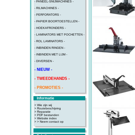
- PANEEL-SNIJMACHINES -
- RILMACHINES -
- PERFORATORS -
- PAPIER BOORTOESTELLEN -
- HOEKAFRONDERS -
- LAMINATORS MET POCHETTEN -
- ROL LAMINATORS -
- INBINDEN RINGEN -
- INBINDEN MET LIJM -
- DIVERSEN -
- NIEUW -
- TWEEDEHANDS -
- PROMOTIES -
Informatie
> Wie zijn wij
> Routebeschijving
>
Reparatie
>
PDF bestanden
>
Website index
>
> Neem contact op