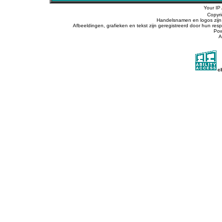
Your IP
Copyr
Handelsnamen en logos zijn 
Afbeeldingen, grafieken en tekst zijn geregistreerd door hun r
Po
A
c