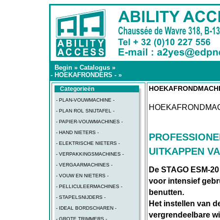
Begin
»
Catalogus
»
- HOEKAFRONDERS -
»
HOEKAFRONDMACHI
Categorieën
- PLAN-VOUWMACHINE -
HOEKAFRONDMAC
- PLAN ROL SNIJTAFEL -
- PAPIER-VOUWMACHINES -
- HAND NIETERS -
PROFESSIONE
- ELEKTRISCHE NIETERS -
UITKAPPEN V
- VERPAKKINGSMACHINES -
- VERGAARMACHINES -
De STAGO ESM-20 
- VOUW EN NIETERS -
voor intensief gebr
- PELLICULEERMACHINES -
benutten.
- STAPELSNIJDERS -
Het instellen van 
- IDEAL BORDSCHAREN -
vergrendeelbare wi
- GROTE TRIMMERS -