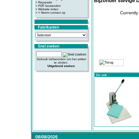
Bijzonder stevige D
>
Reparatie
>
PDF bestanden
>
Website index
Currently
>
> Neem contact op
Fabrikanten
Snel zoeken
Gebruik trefwoorden om het artikel
te vinden.
Uitgebreid zoeken
Zie ook :
08/08/2026