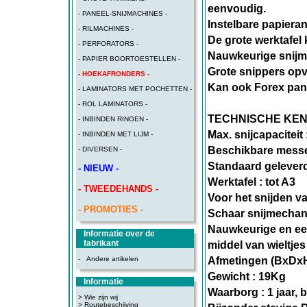
eenvoudig.
- PANEEL-SNIJMACHINES -
Instelbare papiera
- RILMACHINES -
De grote werktafel
- PERFORATORS -
Nauwkeurige snijm
- PAPIER BOORTOESTELLEN -
Grote snippers op
- HOEKAFRONDERS -
Kan ook Forex pane
- LAMINATORS MET POCHETTEN -
- ROL LAMINATORS -
TECHNISCHE KE
- INBINDEN RINGEN -
Max. snijcapaciteit
- INBINDEN MET LIJM -
Beschikbare messen
- DIVERSEN -
Standaard geleve
- NIEUW -
Werktafel : tot A3
- TWEEDEHANDS -
Voor het snijden va
- PROMOTIES -
Schaar snijmechan
Nauwkeurige en ee
Informatie over de
fabrikant
middel van wieltje
-
Andere artikelen
Afmetingen (BxDxH
Gewicht : 19Kg
Informatie
Waarborg : 1 jaar,
> Wie zijn wij
> Routebeschijving