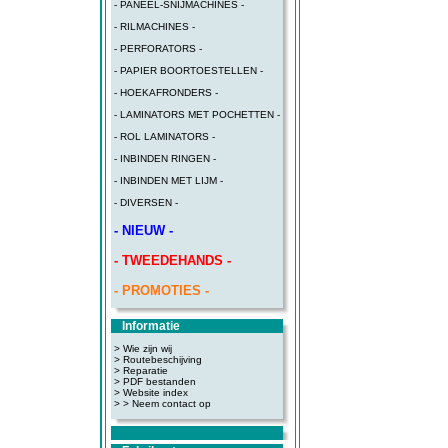
- PANEEL-SNIJMACHINES -
- RILMACHINES -
- PERFORATORS -
- PAPIER BOORTOESTELLEN -
- HOEKAFRONDERS -
- LAMINATORS MET POCHETTEN -
- ROL LAMINATORS -
- INBINDEN RINGEN -
- INBINDEN MET LIJM -
- DIVERSEN -
- NIEUW -
- TWEEDEHANDS -
- PROMOTIES -
Informatie
> Wie zijn wij
> Routebeschijving
>
Reparatie
>
PDF bestanden
>
Website index
>
> Neem contact op