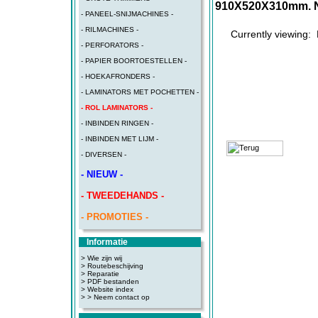
910X520X310mm. Ne
- PANEEL-SNIJMACHINES -
- RILMACHINES -
Currently viewing:
- PERFORATORS -
- PAPIER BOORTOESTELLEN -
- HOEKAFRONDERS -
- LAMINATORS MET POCHETTEN -
- ROL LAMINATORS -
- INBINDEN RINGEN -
- INBINDEN MET LIJM -
- DIVERSEN -
- NIEUW -
- TWEEDEHANDS -
- PROMOTIES -
Informatie
> Wie zijn wij
> Routebeschijving
>
Reparatie
>
PDF bestanden
>
Website index
>
> Neem contact op