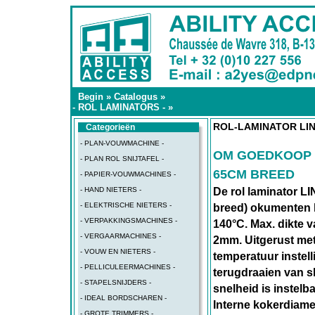
Begin
»
Catalogus
»
- ROL LAMINATORS -
»
ROL-LAMINATOR LIN
Categorieën
- PLAN-VOUWMACHINE -
OM GOEDKOOP 
- PLAN ROL SNIJTAFEL -
65CM BREED
- PAPIER-VOUWMACHINES -
- HAND NIETERS -
De rol laminator L
- ELEKTRISCHE NIETERS -
breed) okumenten l
- VERPAKKINGSMACHINES -
140°C. Max. dikte va
- VERGAARMACHINES -
2mm. Uitgerust met
- VOUW EN NIETERS -
temperatuur instell
- PELLICULEERMACHINES -
terugdraaien van 
- STAPELSNIJDERS -
snelheid is instelb
- IDEAL BORDSCHAREN -
Interne kokerdiame
- GROTE TRIMMERS -