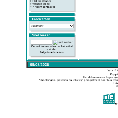
>
PDF bestanden
>
Website index
>
> Neem contact op
Fabrikanten
Snel zoeken
Gebruik trefwoorden om het artikel
te vinden.
Uitgebreid zoeken
09/08/2026
Your IP 
Copyr
Handelsnamen en logos zijn 
Afbeeldingen, grafieken en tekst zijn geregistreerd door hun r
Po
A
g