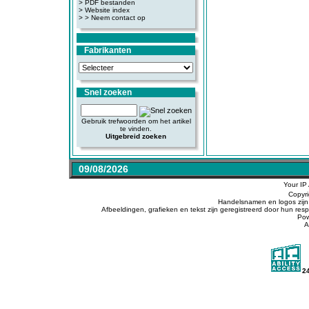
>
PDF bestanden
>
Website index
>
> Neem contact op
Fabrikanten
Snel zoeken
Gebruik trefwoorden om het artikel
te vinden.
Uitgebreid zoeken
09/08/2026
Your IP
Copyr
Handelsnamen en logos zijn 
Afbeeldingen, grafieken en tekst zijn geregistreerd door hun r
Po
A
2