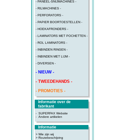
- PANEEL-SNIJMACHINES -
- RILMACHINES -
- PERFORATORS -
- PAPIER BOORTOESTELLEN -
- HOEKAFRONDERS -
- LAMINATORS MET POCHETTEN -
- ROL LAMINATORS -
- INBINDEN RINGEN -
- INBINDEN MET LIJM -
- DIVERSEN -
- NIEUW -
- TWEEDEHANDS -
- PROMOTIES -
Informatie over de
fabrikant
-
SUPERFAX Website
-
Andere artikelen
Informatie
> Wie zijn wij
> Routebeschijving