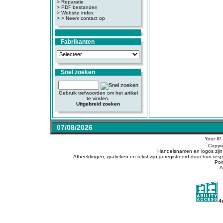
>
Reparatie
>
PDF bestanden
>
Website index
>
> Neem contact op
Fabrikanten
Snel zoeken
Gebruik trefwoorden om het artikel
te vinden.
Uitgebreid zoeken
07/08/2026
Your IP
Copyr
Handelsnamen en logos zijn 
Afbeeldingen, grafieken en tekst zijn geregistreerd door hun r
Po
A
4