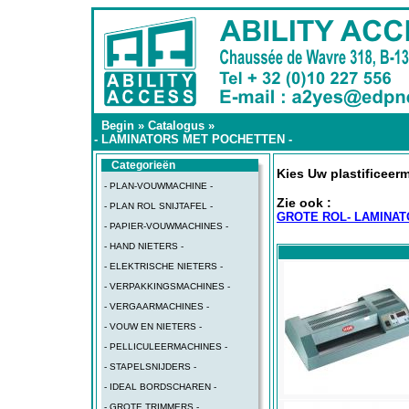
Begin
»
Catalogus
»
- LAMINATORS MET POCHETTEN -
Categorieën
Kies Uw plastificeer
- PLAN-VOUWMACHINE -
Zie ook :
- PLAN ROL SNIJTAFEL -
GROTE ROL- LAMINA
- PAPIER-VOUWMACHINES -
- HAND NIETERS -
- ELEKTRISCHE NIETERS -
- VERPAKKINGSMACHINES -
- VERGAARMACHINES -
- VOUW EN NIETERS -
- PELLICULEERMACHINES -
- STAPELSNIJDERS -
- IDEAL BORDSCHAREN -
- GROTE TRIMMERS -