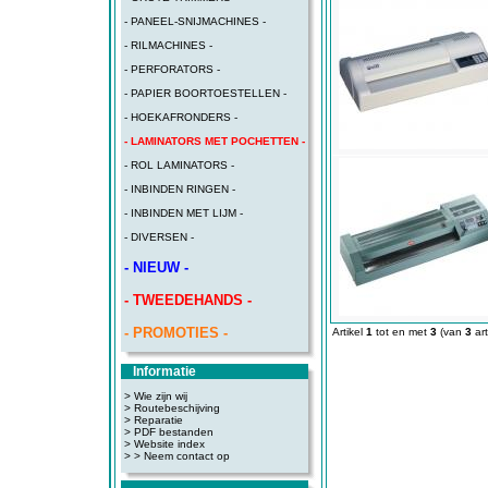
- PANEEL-SNIJMACHINES -
- RILMACHINES -
- PERFORATORS -
- PAPIER BOORTOESTELLEN -
- HOEKAFRONDERS -
- LAMINATORS MET POCHETTEN -
- ROL LAMINATORS -
- INBINDEN RINGEN -
- INBINDEN MET LIJM -
- DIVERSEN -
- NIEUW -
- TWEEDEHANDS -
- PROMOTIES -
Artikel
1
tot en met
3
(van
3
art
Informatie
> Wie zijn wij
> Routebeschijving
>
Reparatie
>
PDF bestanden
>
Website index
>
> Neem contact op