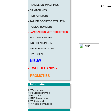
- PANEEL-SNIJMACHINES -
Curren
- RILMACHINES -
- PERFORATORS -
- PAPIER BOORTOESTELLEN -
- HOEKAFRONDERS -
- LAMINATORS MET POCHETTEN -
- ROL LAMINATORS -
- INBINDEN RINGEN -
- INBINDEN MET LIJM -
- DIVERSEN -
- NIEUW -
- TWEEDEHANDS -
- PROMOTIES -
Informatie
> Wie zijn wij
> Routebeschijving
>
Reparatie
>
PDF bestanden
>
Website index
>
> Neem contact op