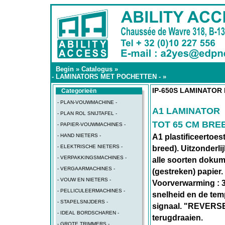
Begin
»
Catalogus
»
- LAMINATORS MET POCHETTEN -
»
IP-650S LAMINATOR
Categorieën
- PLAN-VOUWMACHINE -
A1 LAMINATOR
- PLAN ROL SNIJTAFEL -
TOT 65 CM BRE
- PAPIER-VOUWMACHINES -
- HAND NIETERS -
A1 plastificeertoe
- ELEKTRISCHE NIETERS -
breed). Uitzonderlij
- VERPAKKINGSMACHINES -
alle soorten dokum
- VERGAARMACHINES -
(gestreken) papier.
- VOUW EN NIETERS -
Voorverwarming : 3m
- PELLICULEERMACHINES -
snelheid en de te
- STAPELSNIJDERS -
signaal. "REVERSE
- IDEAL BORDSCHAREN -
terugdraaien.
- GROTE TRIMMERS -