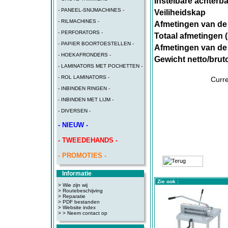
Instelbare achterb
- PANEEL-SNIJMACHINES -
Veiliheidskap
- RILMACHINES -
Afmetingen van de 
- PERFORATORS -
Totaal afmetingen 
- PAPIER BOORTOESTELLEN -
Afmetingen van de
- HOEKAFRONDERS -
Gewicht netto/brut
- LAMINATORS MET POCHETTEN -
- ROL LAMINATORS -
Curre
- INBINDEN RINGEN -
- INBINDEN MET LIJM -
- DIVERSEN -
- NIEUW -
- TWEEDEHANDS -
- PROMOTIES -
Informatie
Zie ook :
> Wie zijn wij
> Routebeschijving
>
Reparatie
>
PDF bestanden
>
Website index
>
> Neem contact op