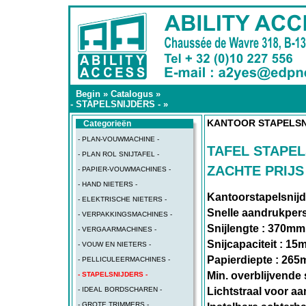
Begin
»
Catalogus
»
- STAPELSNIJDERS -
»
KANTOOR STAPELSN
Categorieën
- PLAN-VOUWMACHINE -
TAFEL STAPEL
- PLAN ROL SNIJTAFEL -
ZACHTE PRIJS
- PAPIER-VOUWMACHINES -
- HAND NIETERS -
Kantoorstapelsnijd
- ELEKTRISCHE NIETERS -
Snelle aandrukper
- VERPAKKINGSMACHINES -
Snijlengte : 370mm
- VERGAARMACHINES -
Snijcapaciteit : 15
- VOUW EN NIETERS -
Papierdiepte : 26
- PELLICULEERMACHINES -
Min. overblijvende
- STAPELSNIJDERS -
Lichtstraal voor aa
- IDEAL BORDSCHAREN -
- GROTE TRIMMERS -