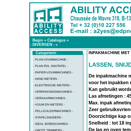
Begin
»
Catalogus
»
- DIVERSEN -
»
INPAKMACHINE MET 
Categorieën
- PLAN-VOUWMACHINE -
LASSEN, SNIJ
- PLAN ROL SNIJTAFEL -
- PAPIER-VOUWMACHINES -
De inpakmachine m
- HAND NIETERS -
voor het inpakken m
- ELEKTRISCHE NIETERS -
Kan gebruikt worde
- VERPAKKINGSMACHINES -
Las afmetingen : 
- VERGAARMACHINES -
Max. inpak afmeti
- VOUW EN NIETERS -
Zeer gebruiksvriend
- PELLICULEERMACHINES -
Doorzichtige kap o
- STAPELSNIJDERS -
Snelheid : tot 18 i
- IDEAL BORDSCHAREN -
De las en oven temp
- GROTE TRIMMERS -