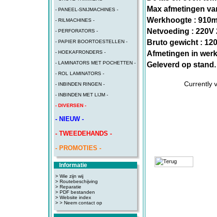
Max afmetingen van
- PANEEL-SNIJMACHINES -
Werkhoogte : 910
- RILMACHINES -
Netvoeding : 220V
- PERFORATORS -
Bruto gewicht : 12
- PAPIER BOORTOESTELLEN -
Afmetingen in wer
- HOEKAFRONDERS -
- LAMINATORS MET POCHETTEN -
Geleverd op stand.
- ROL LAMINATORS -
Currently 
- INBINDEN RINGEN -
- INBINDEN MET LIJM -
- DIVERSEN -
- NIEUW -
- TWEEDEHANDS -
- PROMOTIES -
Informatie
> Wie zijn wij
> Routebeschijving
>
Reparatie
>
PDF bestanden
>
Website index
>
> Neem contact op