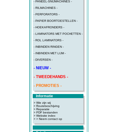
- PANEEL-SNIJMACHINES -
- RILMACHINES -
- PERFORATORS -
- PAPIER BOORTOESTELLEN -
- HOEKAFRONDERS -
- LAMINATORS MET POCHETTEN -
- ROL LAMINATORS -
- INBINDEN RINGEN -
- INBINDEN MET LIJM -
- DIVERSEN -
- NIEUW -
- TWEEDEHANDS -
- PROMOTIES -
Informatie
> Wie zijn wij
> Routebeschijving
>
Reparatie
>
PDF bestanden
>
Website index
>
> Neem contact op