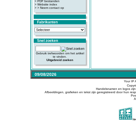
>
PDF bestanden
>
Website index
>
> Neem contact op
Fabrikanten
Snel zoeken
Gebruik trefwoorden om het artikel
te vinden.
Uitgebreid zoeken
09/08/2026
Your IP 
Copyr
Handelsnamen en logos zijn 
Afbeeldingen, grafieken en tekst zijn geregistreerd door hun r
Po
A
i