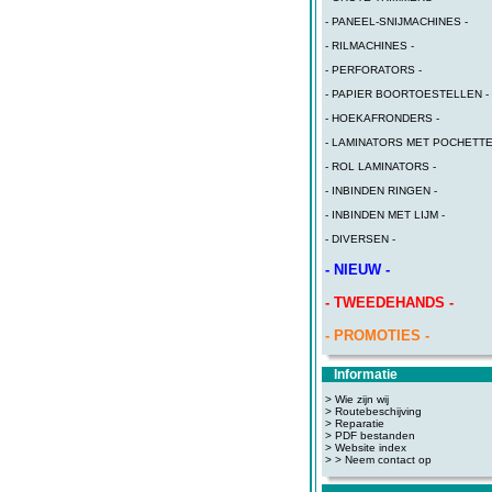
- PANEEL-SNIJMACHINES -
- RILMACHINES -
- PERFORATORS -
- PAPIER BOORTOESTELLEN -
- HOEKAFRONDERS -
- LAMINATORS MET POCHETTE
- ROL LAMINATORS -
- INBINDEN RINGEN -
- INBINDEN MET LIJM -
- DIVERSEN -
- NIEUW -
- TWEEDEHANDS -
- PROMOTIES -
Informatie
> Wie zijn wij
> Routebeschijving
>
Reparatie
>
PDF bestanden
>
Website index
>
> Neem contact op