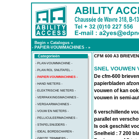
Begin
»
Catalogus
»
- PAPIER-VOUWMACHINES -
»
CFM 600 A3 BRIEV
Categorieën
- PLAN-VOUWMACHINE -
SNEL VOUWEN 
- PLAN ROL SNIJTAFEL -
De cfm-600 brieve
- PAPIER-VOUWMACHINES -
papierbladen afzon
- HAND NIETERS -
vouwen of kan ook 
- ELEKTRISCHE NIETERS -
vouwen in semi-au
- VERPAKKINGSMACHINES -
- VERGAARMACHINES -
- VOUW EN NIETERS -
6 verschillende vouw
- PELLICULEERMACHINES -
parallel en verscho
- STAPELSNIJDERS -
Is ook geschikt voo
- IDEAL BORDSCHAREN -
Snelheid : 7 200 bla
- GROTE TRIMMERS -