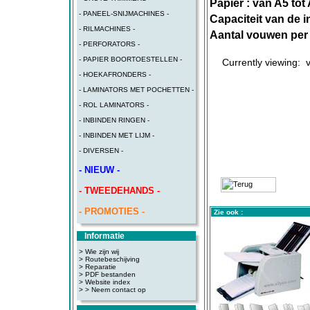
Papier : van A5 tot
- PANEEL-SNIJMACHINES -
Capaciteit van de i
- RILMACHINES -
Aantal vouwen per 
- PERFORATORS -
- PAPIER BOORTOESTELLEN -
Currently viewing:
- HOEKAFRONDERS -
- LAMINATORS MET POCHETTEN -
- ROL LAMINATORS -
- INBINDEN RINGEN -
- INBINDEN MET LIJM -
- DIVERSEN -
- NIEUW -
- TWEEDEHANDS -
- PROMOTIES -
Zie ook :
Informatie
> Wie zijn wij
> Routebeschijving
>
Reparatie
>
PDF bestanden
>
Website index
>
> Neem contact op