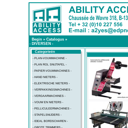
Begin
»
Catalogus
»
- DIVERSEN -
Categorieën
- PLAN-VOUWMACHINE -
- PLAN ROL SNIJTAFEL -
- PAPIER-VOUWMACHINES -
- HAND NIETERS -
- ELEKTRISCHE NIETERS -
- VERPAKKINGSMACHINES -
- VERGAARMACHINES -
- VOUW EN NIETERS -
- PELLICULEERMACHINES -
- STAPELSNIJDERS -
- IDEAL BORDSCHAREN -
- GROTE TRIMMERS -