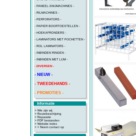
- PANEEL-SNIJMACHINES -
- RILMACHINES -
- PERFORATORS -
- PAPIER BOORTOESTELLEN -
- HOEKAFRONDERS -
- LAMINATORS MET POCHETTEN -
- ROL LAMINATORS -
- INBINDEN RINGEN -
- INBINDEN MET LIJM -
- DIVERSEN -
- NIEUW -
- TWEEDEHANDS -
- PROMOTIES -
Informatie
> Wie zijn wij
> Routebeschijving
>
Reparatie
>
PDF bestanden
>
Website index
>
> Neem contact op