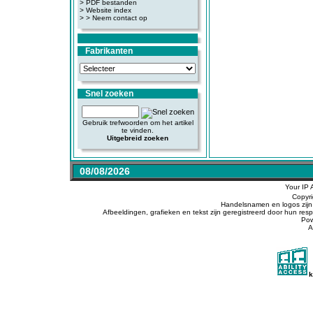
>
PDF bestanden
>
Website index
>
> Neem contact op
Fabrikanten
Snel zoeken
Gebruik trefwoorden om het artikel
te vinden.
Uitgebreid zoeken
08/08/2026
Your IP 
Copyr
Handelsnamen en logos zijn 
Afbeeldingen, grafieken en tekst zijn geregistreerd door hun r
Po
A
k