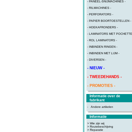
- PANEEL-SNIJMACHINES -
- RILMACHINES -
- PERFORATORS -
- PAPIER BOORTOESTELLEN -
- HOEKAFRONDERS -
- LAMINATORS MET POCHETTE
- ROL LAMINATORS -
- INBINDEN RINGEN -
- INBINDEN MET LIJM -
- DIVERSEN -
- NIEUW -
- TWEEDEHANDS -
- PROMOTIES -
Informatie over de
fabrikant
-
Andere artikelen
Informatie
> Wie zijn wij
> Routebeschijving
>
Reparatie