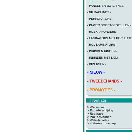
- PANEEL-SNIJMACHINES -
- RILMACHINES -
- PERFORATORS -
- PAPIER BOORTOESTELLEN -
- HOEKAFRONDERS -
- LAMINATORS MET POCHETTE
- ROL LAMINATORS -
- INBINDEN RINGEN -
- INBINDEN MET LIJM -
- DIVERSEN -
- NIEUW -
- TWEEDEHANDS -
- PROMOTIES -
Informatie
> Wie zijn wij
> Routebeschijving
>
Reparatie
>
PDF bestanden
>
Website index
>
> Neem contact op