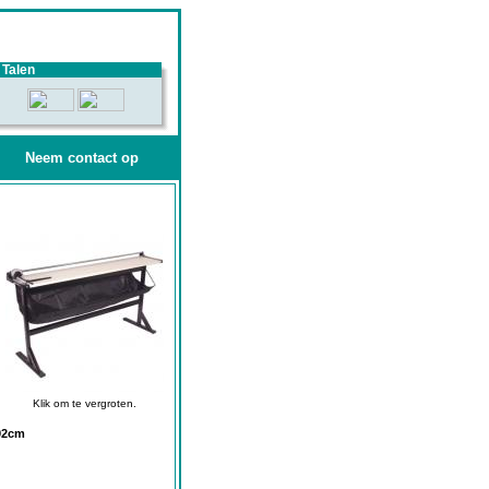
Talen
Neem contact op
Klik om te vergroten.
x92cm