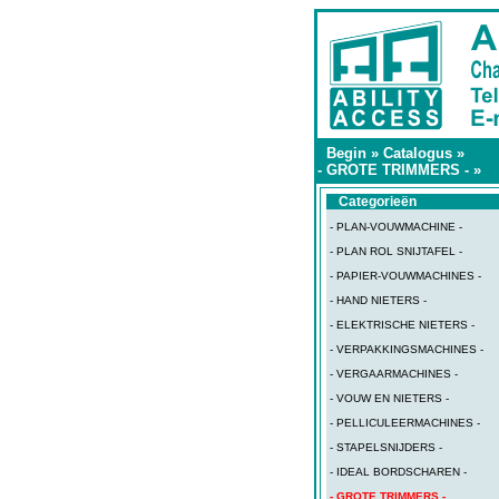
Begin
»
Catalogus
»
- GROTE TRIMMERS -
»
Categorieën
- PLAN-VOUWMACHINE -
- PLAN ROL SNIJTAFEL -
- PAPIER-VOUWMACHINES -
- HAND NIETERS -
- ELEKTRISCHE NIETERS -
- VERPAKKINGSMACHINES -
- VERGAARMACHINES -
- VOUW EN NIETERS -
- PELLICULEERMACHINES -
- STAPELSNIJDERS -
- IDEAL BORDSCHAREN -
- GROTE TRIMMERS -