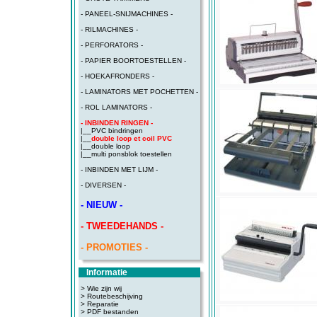
- PANEEL-SNIJMACHINES -
- RILMACHINES -
- PERFORATORS -
- PAPIER BOORTOESTELLEN -
- HOEKAFRONDERS -
- LAMINATORS MET POCHETTEN -
- ROL LAMINATORS -
- INBINDEN RINGEN -
|__
PVC bindringen
|__
double loop et coil PVC
|__
double loop
|__
multi ponsblok toestellen
- INBINDEN MET LIJM -
- DIVERSEN -
- NIEUW -
- TWEEDEHANDS -
- PROMOTIES -
Informatie
> Wie zijn wij
> Routebeschijving
>
Reparatie
>
PDF bestanden