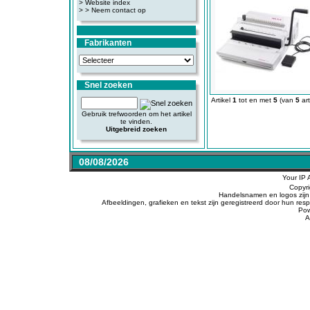
>
Website index
>
> Neem contact op
Fabrikanten
Snel zoeken
Artikel
1
tot en met
5
(van
5
art
Gebruik trefwoorden om het artikel
te vinden.
Uitgebreid zoeken
08/08/2026
Your IP 
Copyr
Handelsnamen en logos zijn 
Afbeeldingen, grafieken en tekst zijn geregistreerd door hun r
Po
A