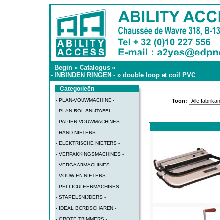
Begin
»
Catalogus
»
- INBINDEN RINGEN -
»
double loop et coil PVC
Categorieën
- PLAN-VOUWMACHINE -
Toon:
- PLAN ROL SNIJTAFEL -
- PAPIER-VOUWMACHINES -
- HAND NIETERS -
- ELEKTRISCHE NIETERS -
- VERPAKKINGSMACHINES -
- VERGAARMACHINES -
- VOUW EN NIETERS -
- PELLICULEERMACHINES -
- STAPELSNIJDERS -
- IDEAL BORDSCHAREN -
- GROTE TRIMMERS -