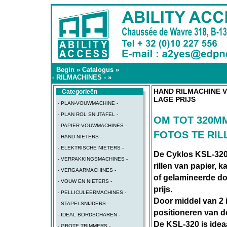
Begin
»
Catalogus
»
- RILMACHINES -
»
HAND RILMACHINE V
Categorieën
LAGE PRIJS
- PLAN-VOUWMACHINE -
- PLAN ROL SNIJTAFEL -
OM TOT 320MM
- PAPIER-VOUWMACHINES -
FOTOS TE RIL
- HAND NIETERS -
- ELEKTRISCHE NIETERS -
De Cyklos KSL-320 
- VERPAKKINGSMACHINES -
rillen van papier, 
- VERGAARMACHINES -
of gelamineerde 
- VOUW EN NIETERS -
prijs.
- PELLICULEERMACHINES -
Door middel van 2 i
- STAPELSNIJDERS -
positioneren van 
- IDEAL BORDSCHAREN -
De KSL-320 is ideaa
- GROTE TRIMMERS -