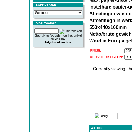
Max. papier-dikte :
Fabrikanten
Instelbare papier-ge
Afmetingen van de
Afmetinegn in wer
Snel zoeken
550x440x160mm
Netto/bruto gewicht
Gebruik trefwoorden om het artikel
te vinden.
Word in Europa ge
Uitgebreid zoeken
PRIJS:
VERVOERKOSTEN:
Currently viewing:
h
Zie ook :