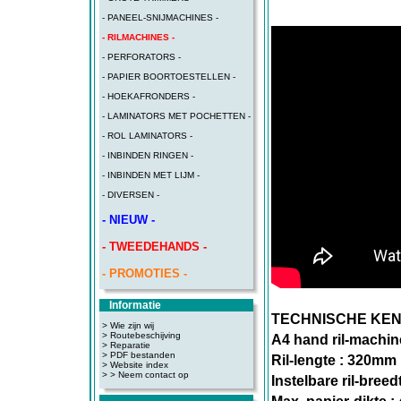
- PANEEL-SNIJMACHINES -
- RILMACHINES -
- PERFORATORS -
- PAPIER BOORTOESTELLEN -
- HOEKAFRONDERS -
- LAMINATORS MET POCHETTEN -
- ROL LAMINATORS -
- INBINDEN RINGEN -
- INBINDEN MET LIJM -
- DIVERSEN -
- NIEUW -
- TWEEDEHANDS -
- PROMOTIES -
Informatie
TECHNISCHE KE
> Wie zijn wij
> Routebeschijving
A4 hand ril-machin
>
Reparatie
>
PDF bestanden
Ril-lengte : 320mm
>
Website index
>
> Neem contact op
Instelbare ril-breed