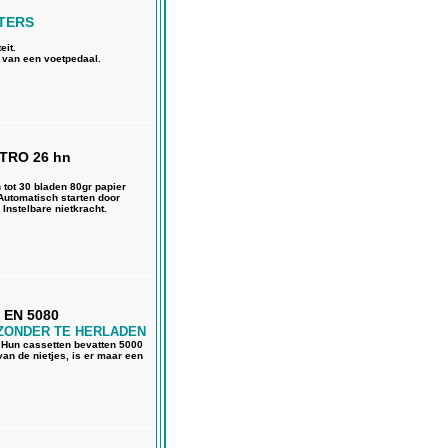
ETERS
eit.
l van een voetpedaal.
TRO 26 hn
tot 30 bladen 80gr papier
 Automatisch starten door
 Instelbare nietkracht.
 EN 5080
 ZONDER TE HERLADEN
. Hun cassetten bevatten 5000
van de nietjes, is er maar een