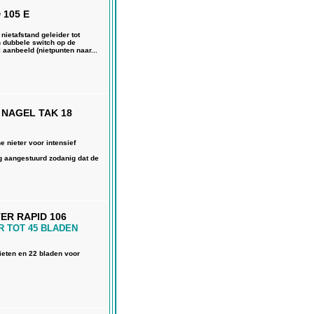
 105 E
 nietafstand geleider tot
 dubbele switch op de
l aanbeeld (nietpunten naar...
 NAGEL TAK 18
 nieter voor intensief
g aangestuurd zodanig dat de
ER RAPID 106
R TOT 45 BLADEN
nieten en 22 bladen voor