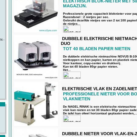
ELEKTRISCH BLOK-NIETER MET 50
MAGAZIJN.
Professionele grote capaciteit bloknieter voor pa
Razendsnel : 2 nietjes per sec.
Gebruikt dezelfde nietjes om van 2 tot 100 papier
de nietjes...
DUBBELE ELEKTRISCHE NIETMACHI
N -
DUO
TOT 40 BLADEN PAPIER NIETEN
De dubbele elektrische nietmachine NOVUS B-100
nietkoppen en kan papier, karton en plastiek niet
Voor kantoor, copy-center en drukkerij.
Kan tot 40 bladen 80gr papier nieten.
Het...
ELEKTRISCHE VLAK EN ZADELNIE
PROFESSIONELE NIETER VOOR BO
VLAKNIETEN
De NAGEL RINAK is een elektrische nietmachine d
vlak kan nieten en tot 30 bladen 80gr papier zade
De tafel kan ofwel horizontaal geplaatst worden,..
DUBBELE NIETER VOOR VLAK-EN-