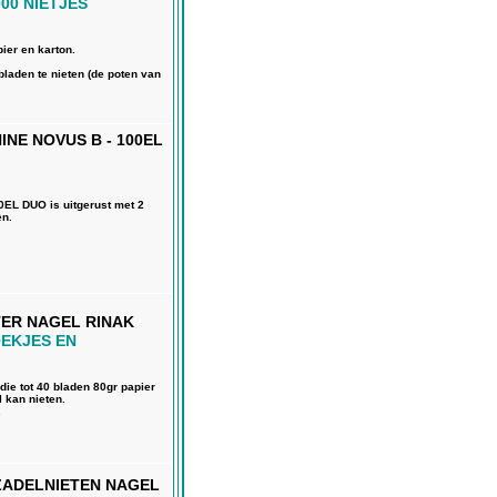
00 NIETJES
pier en karton.
bladen te nieten (de poten van
NE NOVUS B - 100EL
EL DUO is uitgerust met 2
en.
TER NAGEL RINAK
EKJES EN
ie tot 40 bladen 80gr papier
l kan nieten.
.
ZADELNIETEN NAGEL