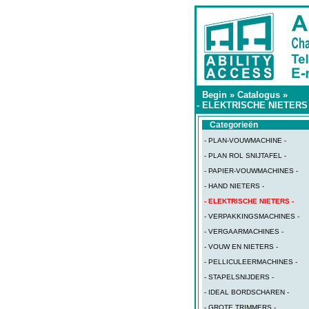
Begin
»
Catalogus
»
- ELEKTRISCHE NIETERS 
Categorieën
- PLAN-VOUWMACHINE -
- PLAN ROL SNIJTAFEL -
- PAPIER-VOUWMACHINES -
- HAND NIETERS -
- ELEKTRISCHE NIETERS -
- VERPAKKINGSMACHINES -
- VERGAARMACHINES -
- VOUW EN NIETERS -
- PELLICULEERMACHINES -
- STAPELSNIJDERS -
- IDEAL BORDSCHAREN -
- GROTE TRIMMERS -