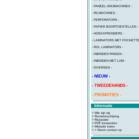
- PANEEL-SNIJMACHINES -
- RILMACHINES -
- PERFORATORS -
- PAPIER BOORTOESTELLEN -
- HOEKAFRONDERS -
- LAMINATORS MET POCHETTE
- ROL LAMINATORS -
- INBINDEN RINGEN -
- INBINDEN MET LIJM -
- DIVERSEN -
- NIEUW -
- TWEEDEHANDS -
- PROMOTIES -
Informatie
> Wie zijn wij
> Routebeschijving
>
Reparatie
>
PDF bestanden
>
Website index
>
> Neem contact op