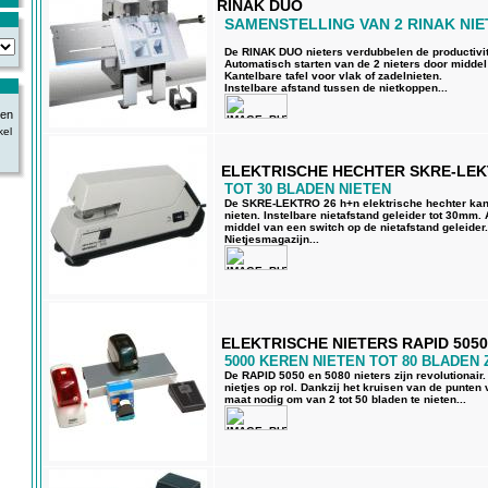
RINAK DUO
SAMENSTELLING VAN 2 RINAK NI
De RINAK DUO nieters verdubbelen de productivit
Automatisch starten van de 2 nieters door midde
Kantelbare tafel voor vlak of zadelnieten.
Instelbare afstand tussen de nietkoppen...
kel
ELEKTRISCHE HECHTER SKRE-LEK
TOT 30 BLADEN NIETEN
De SKRE-LEKTRO 26 h+n elektrische hechter kan 
nieten. Instelbare nietafstand geleider tot 30mm.
middel van een switch op de nietafstand geleider.
Nietjesmagazijn...
ELEKTRISCHE NIETERS RAPID 5050
5000 KEREN NIETEN TOT 80 BLADEN
De RAPID 5050 en 5080 nieters zijn revolutionair
nietjes op rol. Dankzij het kruisen van de punten 
maat nodig om van 2 tot 50 bladen te nieten...