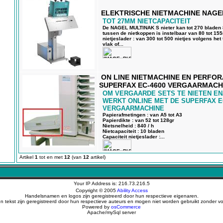
ELEKTRISCHE NIETMACHINE NAGE
TOT 27MM NIETCAPACITEIT
De NAGEL MULTINAK S nieter kan tot 270 bladen 8
tussen de nietkoppen is instelbaar van 80 tot 15
nietjeslader : van 300 tot 500 nietjes volgens het 
vlak of...
ON LINE NIETMACHINE EN PERFO
SUPERFAX EC-4600 VERGAARMACH
OM VERGAARDE SETS TE NIETEN EN
WERKT ONLINE MET DE SUPERFAX E
VERGAARMACHINE
Papierafmetingen : van A5 tot A3
Papierdikte : van 52 tot 128gr
Nietsnelheid : 840 / h
Nietcapaciteit : 10 bladen
Capaciteit nietjeslader :...
Artikel
1
tot en met
12
(van
12
artikel)
Your IP Address is: 216.73.216.5
Copyright © 2005
Ability Access
Handelsnamen en logos zijn geregistreerd door hun respectieve eigenaren.
en tekst zijn geregistreerd door hun respectieve auteurs en mogen niet worden gebruikt zonder 
Powered by
osCommerce
Apache/mySql server