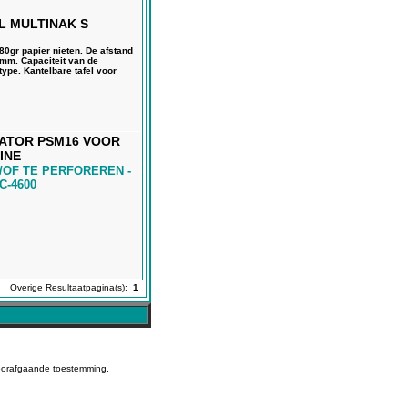
L MULTINAK S
0gr papier nieten. De afstand
5mm. Capaciteit van de
type. Kantelbare tafel voor
RATOR PSM16 VOOR
INE
/OF TE PERFOREREN -
C-4600
Overige Resultaatpagina(s):
1
voorafgaande toestemming.