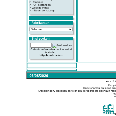
>
Reparatie
>
PDF bestanden
>
Website index
>
> Neem contact op
Fabrikanten
Snel zoeken
Gebruik trefwoorden om het artikel
te vinden.
Uitgebreid zoeken
06/08/2026
Your IP 
Copyr
Handelsnamen en logos zijn 
Afbeeldingen, grafieken en tekst zijn geregistreerd door hun r
Po
A
t