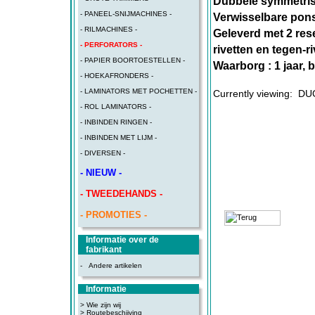
Dubbele symmetrisc
- PANEEL-SNIJMACHINES -
Verwisselbare pon
- RILMACHINES -
Geleverd met 2 res
- PERFORATORS -
rivetten en tegen-ri
- PAPIER BOORTOESTELLEN -
Waarborg : 1 jaar, 
- HOEKAFRONDERS -
- LAMINATORS MET POCHETTEN -
Currently viewing:
DU
- ROL LAMINATORS -
- INBINDEN RINGEN -
- INBINDEN MET LIJM -
- DIVERSEN -
- NIEUW -
- TWEEDEHANDS -
- PROMOTIES -
Informatie over de
fabrikant
-
Andere artikelen
Informatie
> Wie zijn wij
> Routebeschijving