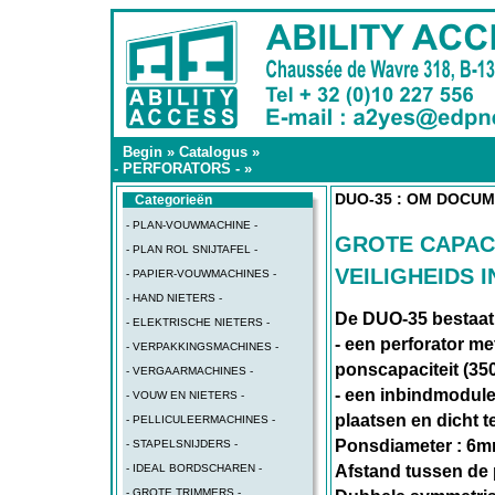
Begin
»
Catalogus
»
- PERFORATORS -
»
DUO-35 : OM DOCUM
Categorieën
- PLAN-VOUWMACHINE -
GROTE CAPAC
- PLAN ROL SNIJTAFEL -
VEILIGHEIDS 
- PAPIER-VOUWMACHINES -
- HAND NIETERS -
De DUO-35 bestaat 
- ELEKTRISCHE NIETERS -
- een perforator me
- VERPAKKINGSMACHINES -
ponscapaciteit (350
- VERGAARMACHINES -
- een inbindmodule 
- VOUW EN NIETERS -
plaatsen en dicht 
- PELLICULEERMACHINES -
Ponsdiameter : 6m
- STAPELSNIJDERS -
Afstand tussen de 
- IDEAL BORDSCHAREN -
- GROTE TRIMMERS -