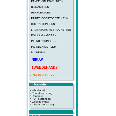
- PANEEL-SNIJMACHINES -
- RILMACHINES -
- PERFORATORS -
- PAPIER BOORTOESTELLEN -
- HOEKAFRONDERS -
- LAMINATORS MET POCHETTEN -
- ROL LAMINATORS -
- INBINDEN RINGEN -
- INBINDEN MET LIJM -
- DIVERSEN -
- NIEUW -
- TWEEDEHANDS -
- PROMOTIES -
Informatie
> Wie zijn wij
> Routebeschijving
>
Reparatie
>
PDF bestanden
>
Website index
>
> Neem contact op