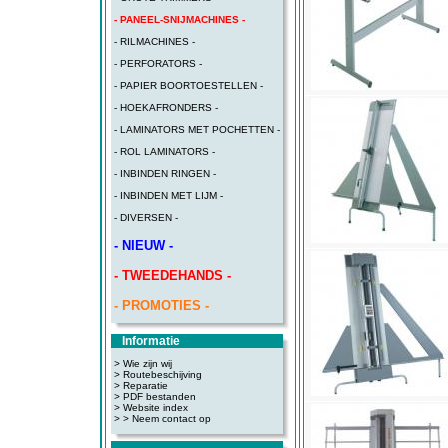
- PANEEL-SNIJMACHINES -
- RILMACHINES -
- PERFORATORS -
- PAPIER BOORTOESTELLEN -
- HOEKAFRONDERS -
- LAMINATORS MET POCHETTEN -
- ROL LAMINATORS -
- INBINDEN RINGEN -
- INBINDEN MET LIJM -
- DIVERSEN -
- NIEUW -
- TWEEDEHANDS -
- PROMOTIES -
Informatie
> Wie zijn wij
> Routebeschijving
>
Reparatie
>
PDF bestanden
>
Website index
>
> Neem contact op