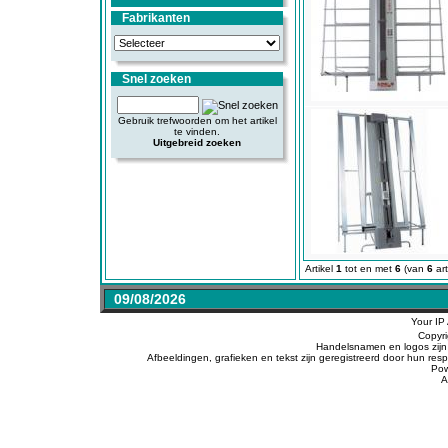
Fabrikanten
Snel zoeken
Gebruik trefwoorden om het artikel
te vinden.
Uitgebreid zoeken
Artikel
1
tot en met
6
(van
6
art
09/08/2026
Your IP
Copyr
Handelsnamen en logos zijn 
Afbeeldingen, grafieken en tekst zijn geregistreerd door hun r
Po
A