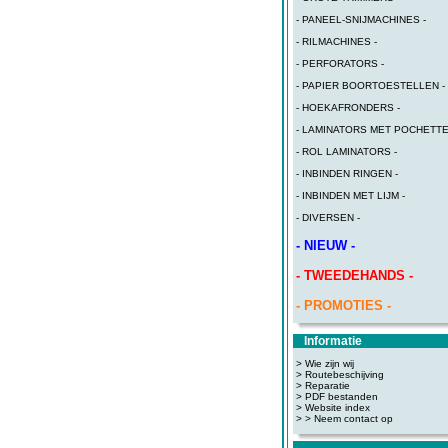
- PANEEL-SNIJMACHINES -
- RILMACHINES -
- PERFORATORS -
- PAPIER BOORTOESTELLEN -
- HOEKAFRONDERS -
- LAMINATORS MET POCHETTE
- ROL LAMINATORS -
- INBINDEN RINGEN -
- INBINDEN MET LIJM -
- DIVERSEN -
- NIEUW -
- TWEEDEHANDS -
- PROMOTIES -
Informatie
> Wie zijn wij
> Routebeschijving
>
Reparatie
>
PDF bestanden
>
Website index
>
> Neem contact op