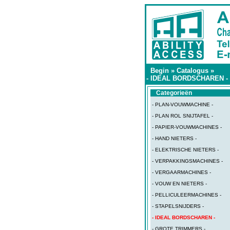
Begin
»
Catalogus
»
- IDEAL BORDSCHAREN -
Categorieën
- PLAN-VOUWMACHINE -
- PLAN ROL SNIJTAFEL -
- PAPIER-VOUWMACHINES -
- HAND NIETERS -
- ELEKTRISCHE NIETERS -
- VERPAKKINGSMACHINES -
- VERGAARMACHINES -
- VOUW EN NIETERS -
- PELLICULEERMACHINES -
- STAPELSNIJDERS -
- IDEAL BORDSCHAREN -
- GROTE TRIMMERS -