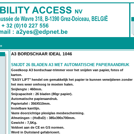
»
A3 BORDSCHAAR IDEAL 1046
SNIJDT 26 BLADEN A3 MET AUTOMATISCHE PAPIERAANDRUK
Goedkoop A3 bordschaar-trimmer voor het snijden van papier, fotos of
karton.
"EASY LIFT" hendel om gemakkelijk het papier te kunnen verwijderen zonder
het mes weer omhoog te moeten halen.
Snijlengte : 460mm.
Snijcapaciteit : 26 bladen (80gr papier).
Automatische papieraandruk.
Papiertafel : 356X510mm.
Instelbare kantlijn.
Vaste doorzichtige plexiglas mesbescherming.
Afmetingen : (HxBxD) : 385x390x700mm.
Gewicht : 7,5Kg.
Voldoet aan de CE en GS normen.
Word in Duitsland gefabriceert.