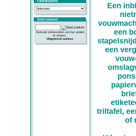
Fabrikanten
Een inb
niet
Snel zoeken
vouwmachi
een b
Gebruik trefwoorden om het artikel
te vinden.
stapelsnij
Uitgebreid zoeken
een ver
vouw-
omslag
pons
papier
brie
etiket
triltafel,
of