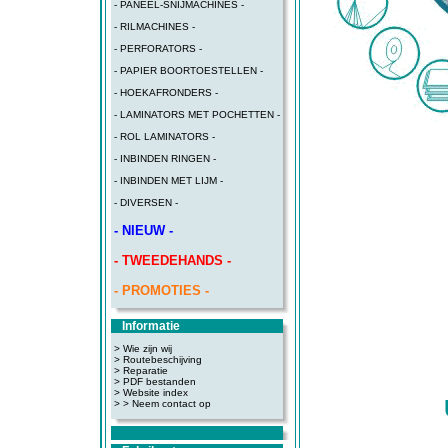
- PANEEL-SNIJMACHINES -
- RILMACHINES -
- PERFORATORS -
- PAPIER BOORTOESTELLEN -
- HOEKAFRONDERS -
- LAMINATORS MET POCHETTEN -
- ROL LAMINATORS -
- INBINDEN RINGEN -
- INBINDEN MET LIJM -
- DIVERSEN -
- NIEUW -
- TWEEDEHANDS -
- PROMOTIES -
Informatie
> Wie zijn wij
> Routebeschijving
>
Reparatie
>
PDF bestanden
>
Website index
>
> Neem contact op